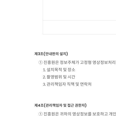
위
치
및
촬
영
범
위
표
제3조(안내판의 설치)
① 진흥원은 정보주체가 고정형 영상정보처리기
1. 설치목적 및 장소
2. 촬영범위 및 시간
3. 관리책임자 직책 및 연락처
제4조(관리책임자 및 접근 권한자)
① 진흥원은 귀하의 영상정보를 보호하고 개