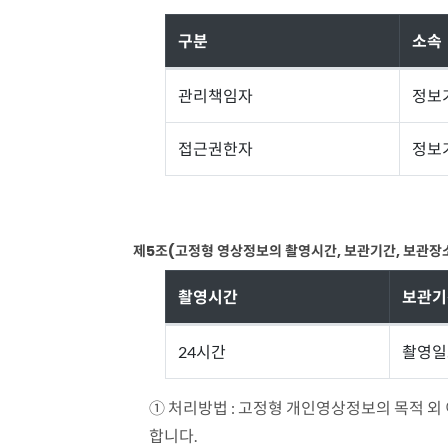
구분
소속
관
관리책임자
정보
리
접근권한자
정보
책
임
자
및
제5조(고정형 영상정보의 촬영시간, 보관기간, 보관장
접
근
촬영시간
보관기
권
한
영
24시간
촬영일
자
상
안
정
① 처리방법 : 고정형 개인영상정보의 목적 외 
내
보
합니다.