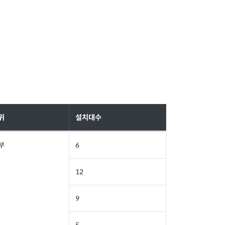
위
설치대수
부
6
12
9
5