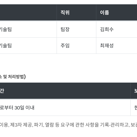
직위
이름
기술팀
팀장
김희수
기술팀
주임
최재성
소 및 처리방법)
간
로부터 30일 이내
이용, 제3자 제공, 파기, 열람 등 요구에 관한 사항을 기록·관리하고,