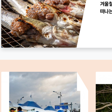
겨울철
떠나는