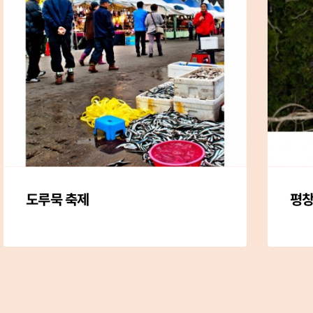
도루묵 축제
평창