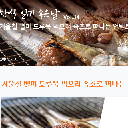
겨울철 별미 도루묵 먹으러 속초로 떠나는