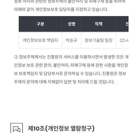
정보 처리와 관련한 정보주체의 불만처리 및 피해구제 등을 위하여
아래와 같이 개인정보보호 담당자를 지정하고 있습니다.
구분
성명
직책
전
개
개인정보보호 책임자
박승규
정보기술팀 팀장
02-63
인
정
② 정보주체께서는 진흥원의 서비스를 이용하시면서 발생한 모든 개
보
인정보 보호 관련 문의, 불만처리, 피해구제 등에 관한 사항을 개인정
보
보 보호책임자 및 담당부서로 문의하실 수 있습니다. 진흥원은 정보
호
주체의 문의에 대해 지체없이 답변 및 처리해 드릴 것입니다.
담
당
자
안
내
제10조(개인정보 열람청구)
표