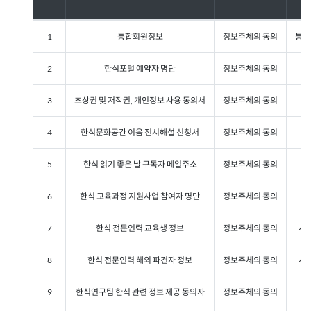
개
1
통합회원정보
정보주체의 동의
통합
인
정
2
한식포털 예약자 명단
정보주체의 동의
보
처
3
초상권 및 저작권, 개인정보 사용 동의서
정보주체의 동의
리
및
4
한식문화공간 이음 전시해설 신청서
정보주체의 동의
보
유
5
한식 읽기 좋은 날 구독자 메일주소
정보주체의 동의
기
간
안
6
한식 교육과정 지원사업 참여자 명단
정보주체의 동의
내
표
7
한식 전문인력 교육생 정보
정보주체의 동의
사업
8
한식 전문인력 해외 파견자 정보
정보주체의 동의
사업
9
한식연구팀 한식 관련 정보 제공 동의자
정보주체의 동의