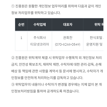
① 진흥원은 원활한 개인정보 업무처리를 위하여 다음과 같이 개인
정보 처리업무를 위탁하고 있습니다.
순번
수탁업체
대표자
위탁 목
개
1
주식회사
권회찬
한식포털 시
인
티모넷코리아
(
070-8268-0549
)
운영지원 및 
정
보
② 진흥원은 위탁계약 체결 시 위탁업무 수행목적 외 개인정보 처리
처
금지, 안전성 확보조치, 재위탁 제한, 수탁자에 대한 관리·감독, 손해
리
배상 등 책임에 관한 사항을 계약서 등 문서에 명시하고, 수탁자가 개
업
인정보를 안전하게 처리하는지를 감독하고 있습니다.
무
③ 위탁업무의 내용이나 수탁자가 변경될 경우에는 지체 없이 본 개
위
인정보처리방침을 통하여 공개하도록 하겠습니다.
탁
자